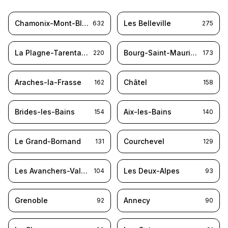
Chamonix-Mont-Blanc
Les Belleville
632
275
La Plagne-Tarentaise
Bourg-Saint-Maurice
220
173
Araches-la-Frasse
Châtel
162
158
Brides-les-Bains
Aix-les-Bains
154
140
Le Grand-Bornand
Courchevel
131
129
Les Avanchers-Valmorel
Les Deux-Alpes
104
93
Grenoble
Annecy
92
90