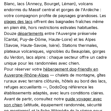
Blanc, lacs (Annecy, Bourget, Léman), volcans
endormis du Massif central et gorges de l'Ardèche :
votre compagnon profite de paysages grandioses. Les
plages des lacs
offrent des baignades fraîches même
en plein été, hors restrictions estivales habituelles.
Douze
départements
entre l'Auvergne préservée
(Cantal, Puy-de-Dôme, Haute-Loire) et les Alpes
(Savoie, Haute-Savoie, Isère). Stations thermales,
plateaux volcaniques, vignobles du Beaujolais, gorges
du Verdon, lacs alpins : chaque secteur offre un cadre
unique pour les randonnées avec chien.
Pour réserver votre
hébergement dog-friendly en
Auvergne-Rhône-Alpes
— chalets de montagne, gîtes
ruraux avec terrains clôturés, hôtels au bord des lacs,
refuges accueillants —, DodoDog référence les
établissements adaptés, avec leurs conditions claires.
Avant de partir, consultez notre
guide voyager avec
son chien
(altitude, équipement randonnée, sécurité
en montagne) et la
fiche Wikipédia de la région
pour