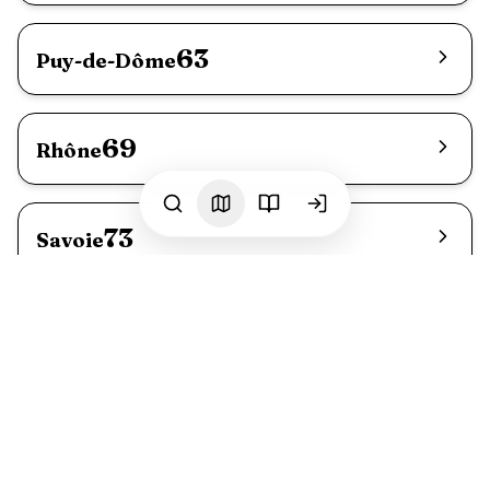
63
Puy-de-Dôme
69
Rhône
73
Savoie
74
Haute-Savoie
Plages dog-friendly en
Auvergne-
Rhône-Alpes