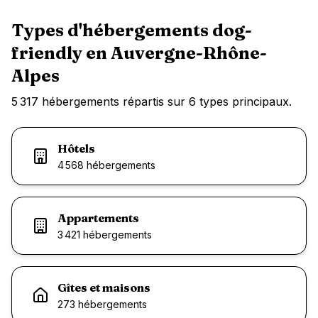
Types d'hébergements dog-
friendly en
Auvergne-Rhône-
Alpes
5 317
hébergements répartis sur
6
types principaux.
Hôtels
4 568
hébergement
s
Appartements
3 421
hébergement
s
Gîtes et maisons
273
hébergement
s