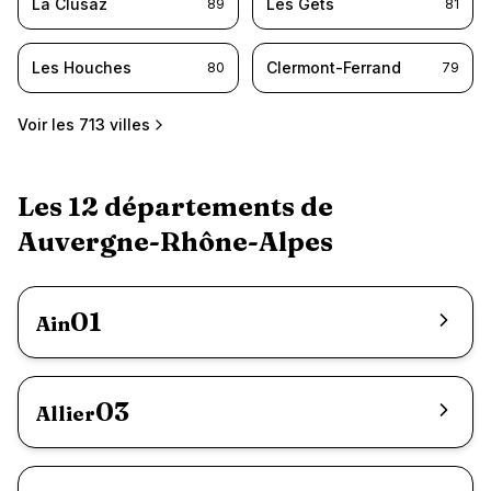
La Clusaz
Les Gets
89
81
Les Houches
Clermont-Ferrand
80
79
Voir les
713
villes
Les
12
départements de
Auvergne-Rhône-Alpes
01
Ain
03
Allier