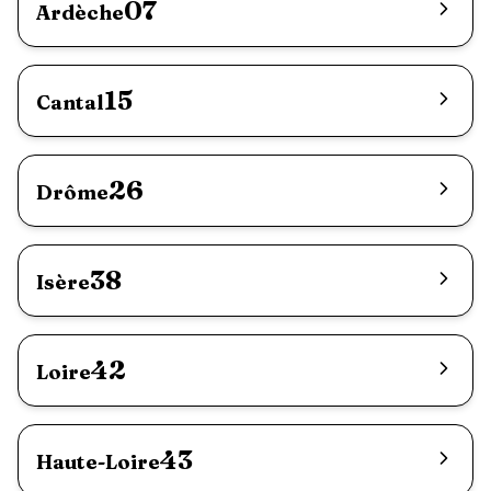
07
Ardèche
15
Cantal
26
Drôme
38
Isère
42
Loire
43
Haute-Loire