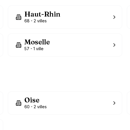
Haut-Rhin
68
-
2
villes
Moselle
57
-
1
ville
Oise
60
-
2
villes