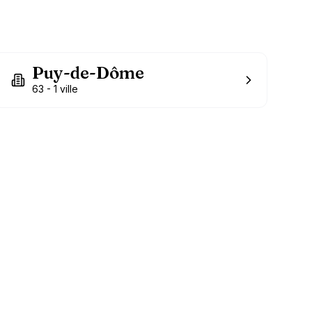
Puy-de-Dôme
63
-
1
ville