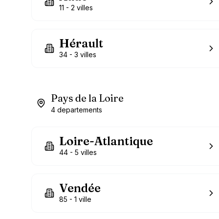
11
-
2
villes
Hérault
34
-
3
villes
Pays de la Loire
4
departements
Loire-Atlantique
44
-
5
villes
Vendée
85
-
1
ville