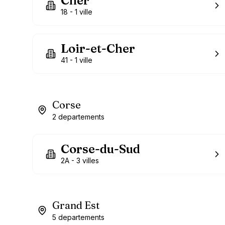
Cher
18
-
1
ville
Loir-et-Cher
41
-
1
ville
Corse
2
departements
Corse-du-Sud
2A
-
3
villes
Grand Est
5
departements