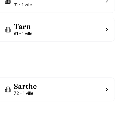
31
-
1
ville
Tarn
81
-
1
ville
Sarthe
72
-
1
ville