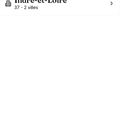
Indre-et-Loire
37
-
2
villes