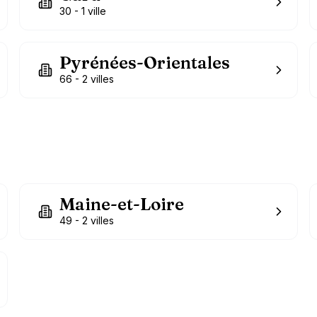
30
-
1
ville
Pyrénées-Orientales
66
-
2
villes
Maine-et-Loire
49
-
2
villes