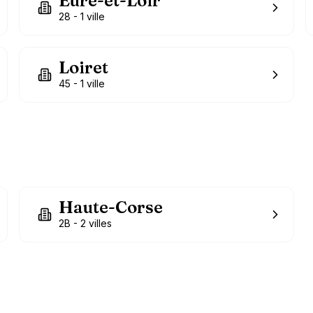
Eure-et-Loir
28
-
1
ville
Loiret
45
-
1
ville
Haute-Corse
2B
-
2
villes