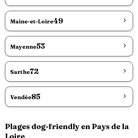
49
Maine-et-Loire
53
Mayenne
72
Sarthe
85
Vendée
Plages dog-friendly en
Pays de la
Loire