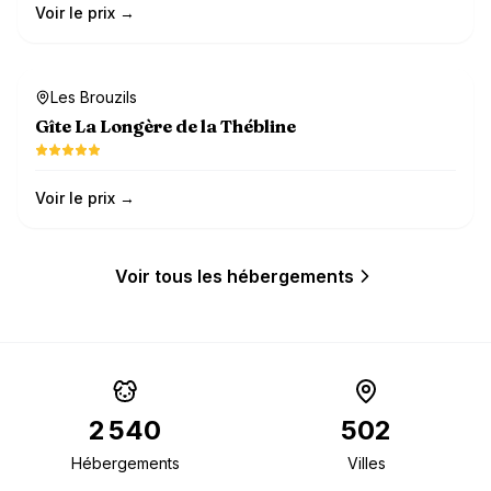
Voir le prix →
Dog-friendly
Les Brouzils
Gîte La Longère de la Thébline
Voir le prix →
Voir tous les hébergements
2 540
502
Hébergements
Villes