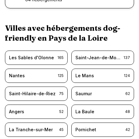
Villes avec hébergements dog-
friendly en
Pays de la Loire
Les Sables d'Olonne
Saint-Jean-de-Monts
165
137
Nantes
Le Mans
125
124
Saint-Hilaire-de-Riez
Saumur
75
62
Angers
La Baule
52
48
La Tranche-sur-Mer
Pornichet
45
42