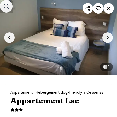
Aller au contenu principal
9
1
/
9
Appartement
· Hébergement dog-friendly à Cessenaz
Appartement Lac