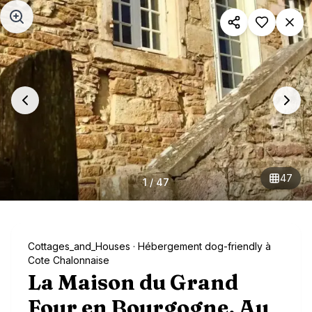
Aller au contenu principal
47
1
/
47
Cottages_and_Houses
· Hébergement dog-friendly à
Cote Chalonnaise
La Maison du Grand
Four en Bourgogne, Au