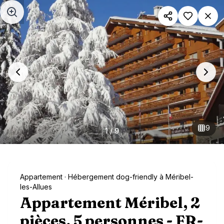
Aller au contenu principal
9
1
/
9
Appartement
· Hébergement dog-friendly à Méribel-
les-Allues
Appartement Méribel, 2
pièces, 5 personnes - FR-