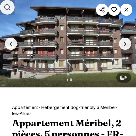
Aller au contenu principal
6
1
/
6
Appartement
· Hébergement dog-friendly à Méribel-
les-Allues
Appartement Méribel, 2
pièces, 5 personnes - FR-