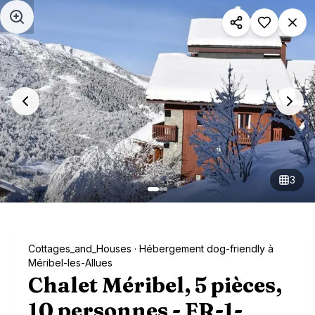
Aller au contenu principal
3
Cottages_and_Houses
· Hébergement dog-friendly à
Méribel-les-Allues
Chalet Méribel, 5 pièces,
10 personnes - FR-1-