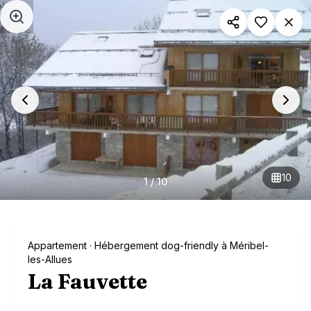
Aller au contenu principal
10
1
/
10
Appartement
· Hébergement dog-friendly à Méribel-
les-Allues
La Fauvette