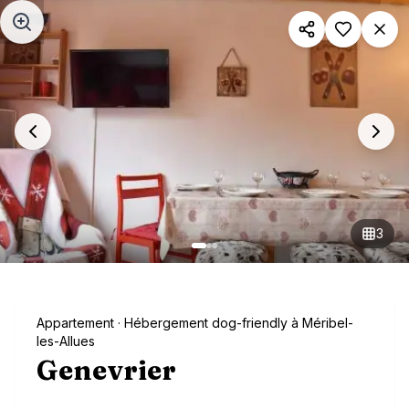
Aller au contenu principal
3
Appartement
· Hébergement dog-friendly à Méribel-
les-Allues
Genevrier