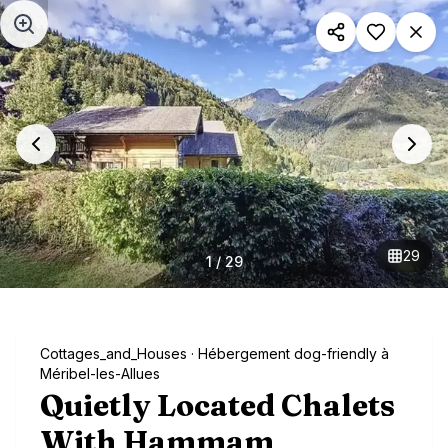
Aller au contenu principal
29
1
/
29
Cottages_and_Houses
· Hébergement dog-friendly à
Méribel-les-Allues
Quietly Located Chalets
With Hammam