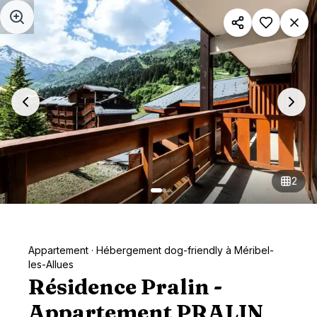
Aller au contenu principal
2
Appartement
· Hébergement dog-friendly à Méribel-
les-Allues
Résidence Pralin -
Appartement PRALIN