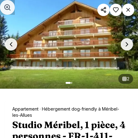
Aller au contenu principal
2
Appartement
· Hébergement dog-friendly à Méribel-
les-Allues
Studio Méribel, 1 pièce, 4
personnes - FR-1-411-