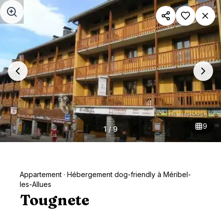
Aller au contenu principal
9
1
/
9
Appartement
· Hébergement dog-friendly à Méribel-
les-Allues
Tougnete