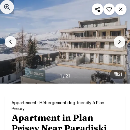
Aller au contenu principal
21
1
/
21
Appartement
· Hébergement dog-friendly à Plan-
Peisey
Apartment in Plan
Peisey Near Paradiski