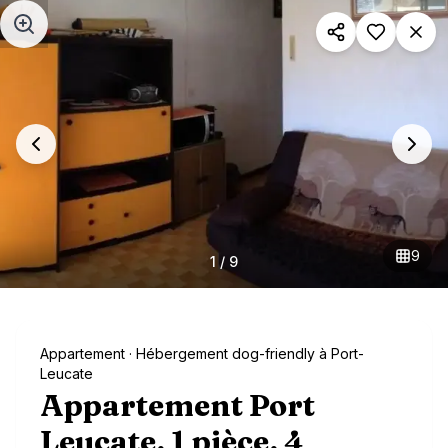
Aller au contenu principal
9
1
/
9
Appartement
· Hébergement dog-friendly à Port-
Leucate
Appartement Port
Leucate, 1 pièce, 4