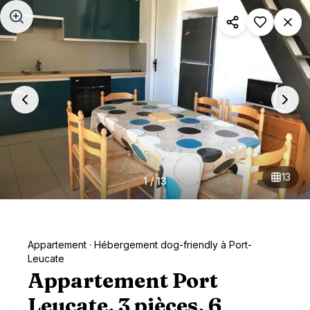
Aller au contenu principal
13
1
/
13
Appartement
· Hébergement dog-friendly à Port-
Leucate
Appartement Port
Leucate, 3 pièces, 6