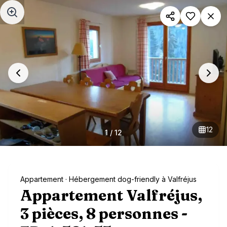
Aller au contenu principal
12
1
/
12
Appartement
· Hébergement dog-friendly à Valfréjus
Appartement Valfréjus,
3 pièces, 8 personnes -