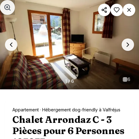
Aller au contenu principal
6
1
/
6
Appartement
· Hébergement dog-friendly à Valfréjus
Chalet Arrondaz C - 3
Pièces pour 6 Personnes