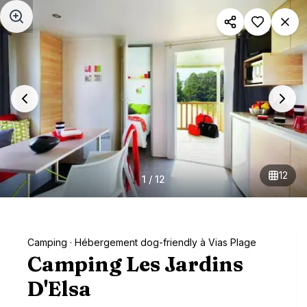
Aller au contenu principal
12
1
/
12
Camping
· Hébergement dog-friendly à Vias Plage
Camping Les Jardins
D'Elsa