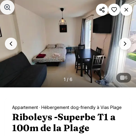
Aller au contenu principal
6
1
/
6
Appartement
· Hébergement dog-friendly à Vias Plage
Riboleys -Superbe T1 a
100m de la Plage